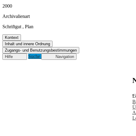
2000
Archivalienart
Schriftgut
,
Plan
Kontext
Inhalt und innere Ordnung
Zugangs- und Benutzungsbestimmungen
Suche
Hilfe
Navigation
N
L
B
Ü
A
L