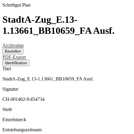
Schriftgut
Plan
StadtA-Zug_E.13-
1.13661_BB10659_FA Ausf.
Archivplan
Bestellen
PDF-Export
Identifikation
Titel
StadtA-Zug_E.13-1.13661_BB10659_FA Ausf.
Signatur
CH-001402-9:454734
Stufe
Einzelstueck
Entstehungszeitraum