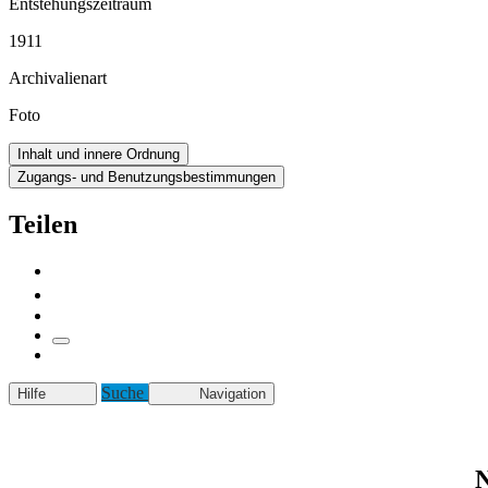
Entstehungszeitraum
1911
Archivalienart
Foto
Inhalt und innere Ordnung
Zugangs- und Benutzungsbestimmungen
Teilen
Suche
Hilfe
Navigation
N