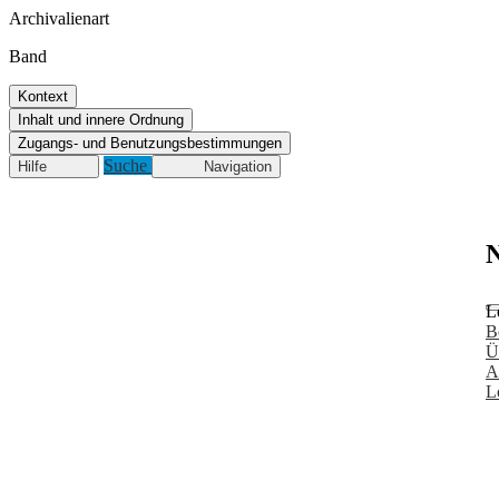
Archivalienart
Band
Kontext
Inhalt und innere Ordnung
Zugangs- und Benutzungsbestimmungen
Suche
Hilfe
Navigation
N
L
B
Ü
A
L