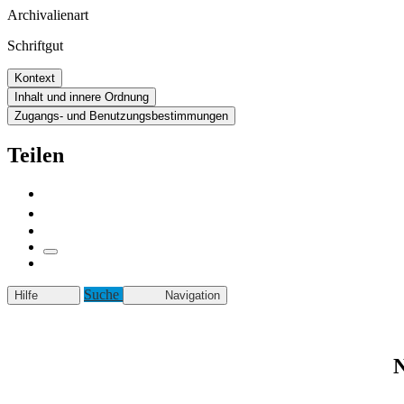
Archivalienart
Schriftgut
Kontext
Inhalt und innere Ordnung
Zugangs- und Benutzungsbestimmungen
Teilen
Suche
Hilfe
Navigation
N