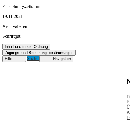
Entstehungszeitraum
19.11.2021
Archivalienart
Schriftgut
Inhalt und innere Ordnung
Zugangs- und Benutzungsbestimmungen
Suche
Hilfe
Navigation
N
L
B
Ü
A
L