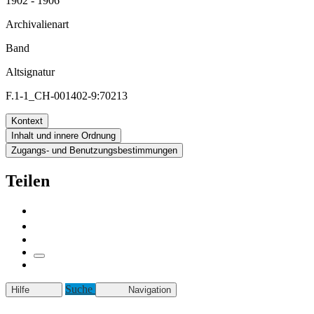
1902 - 1906
Archivalienart
Band
Altsignatur
F.1-1_CH-001402-9:70213
Kontext
Inhalt und innere Ordnung
Zugangs- und Benutzungsbestimmungen
Teilen
Suche
Hilfe
Navigation