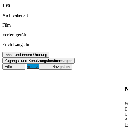
1990
Archivalienart
Film
Verfertiger/-in
Erich Langjahr
Inhalt und innere Ordnung
Zugangs- und Benutzungsbestimmungen
Suche
Hilfe
Navigation
N
L
B
Ü
A
L