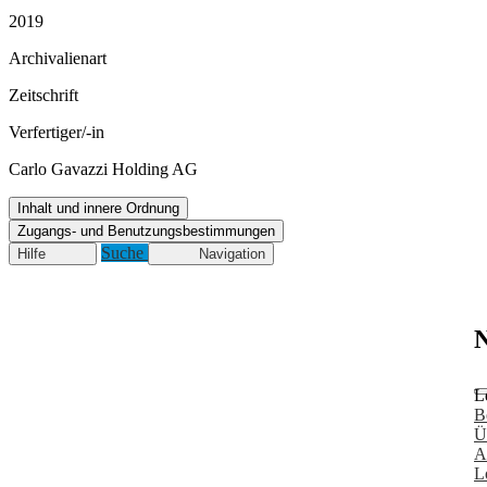
2019
Archivalienart
Zeitschrift
Verfertiger/-in
Carlo Gavazzi Holding AG
Inhalt und innere Ordnung
Zugangs- und Benutzungsbestimmungen
Suche
Hilfe
Navigation
N
L
B
Ü
A
L