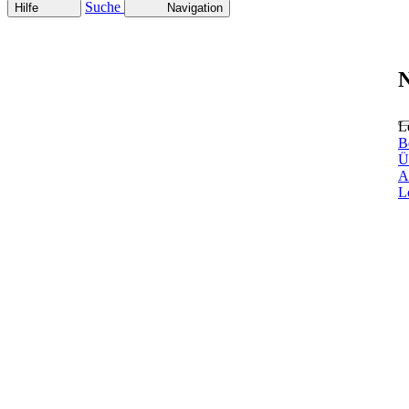
Suche
Hilfe
Navigation
N
L
B
Ü
A
L