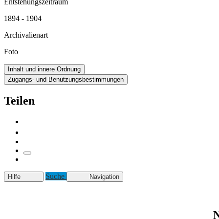
Entstehungszeitraum
1894 - 1904
Archivalienart
Foto
Inhalt und innere Ordnung
Zugangs- und Benutzungsbestimmungen
Teilen
Suche
Hilfe
Navigation
N