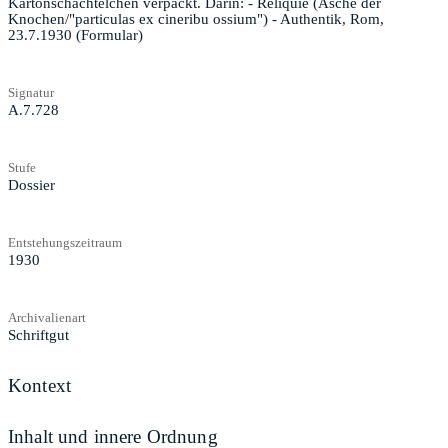
Kartonschächtelchen verpackt. Darin: - Reliquie (Asche der
Knochen/"particulas ex cineribu ossium") - Authentik, Rom,
23.7.1930 (Formular)
Signatur
A.7.728
Stufe
Dossier
Entstehungszeitraum
1930
Archivalienart
Schriftgut
Kontext
Inhalt und innere Ordnung