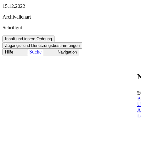
15.12.2022
Archivalienart
Schriftgut
Inhalt und innere Ordnung
Zugangs- und Benutzungsbestimmungen
Suche
Hilfe
Navigation
N
L
B
Ü
A
L