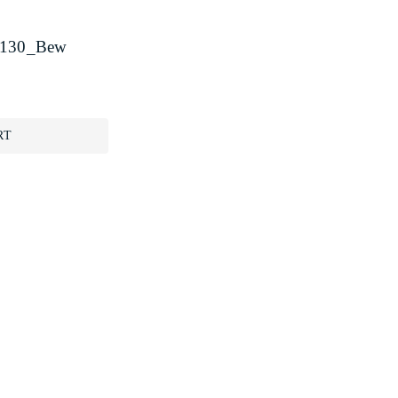
1130_Bew
RT