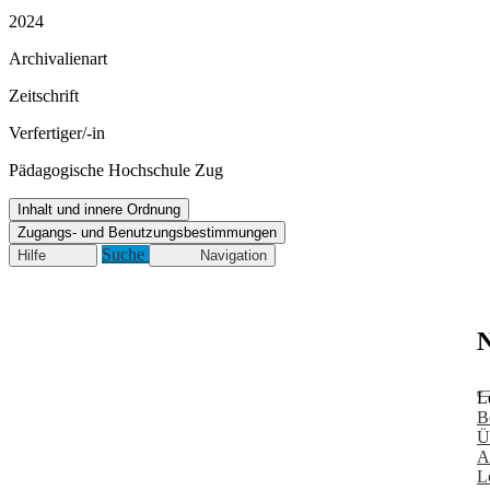
2024
Archivalienart
Zeitschrift
Verfertiger/-in
Pädagogische Hochschule Zug
Inhalt und innere Ordnung
Zugangs- und Benutzungsbestimmungen
Suche
Hilfe
Navigation
N
L
B
Ü
A
L