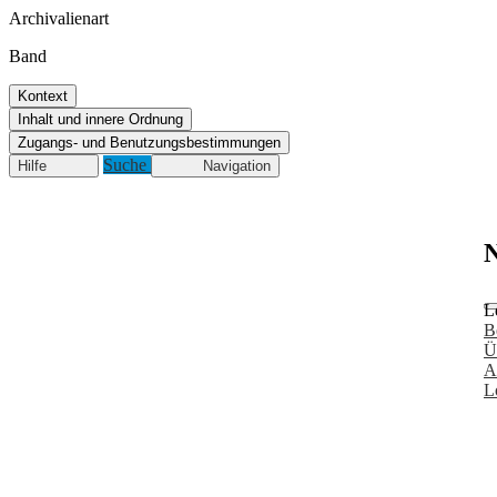
Archivalienart
Band
Kontext
Inhalt und innere Ordnung
Zugangs- und Benutzungsbestimmungen
Suche
Hilfe
Navigation
N
L
B
Ü
A
L