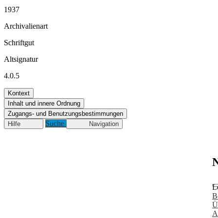
1937
Archivalienart
Schriftgut
Altsignatur
4.0.5
Kontext
Inhalt und innere Ordnung
Zugangs- und Benutzungsbestimmungen
Suche
Hilfe
Navigation
N
L
B
Ü
A