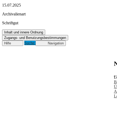
15.07.2025
Archivalienart
Schriftgut
Inhalt und innere Ordnung
Zugangs- und Benutzungsbestimmungen
Suche
Hilfe
Navigation
N
L
B
Ü
A
L