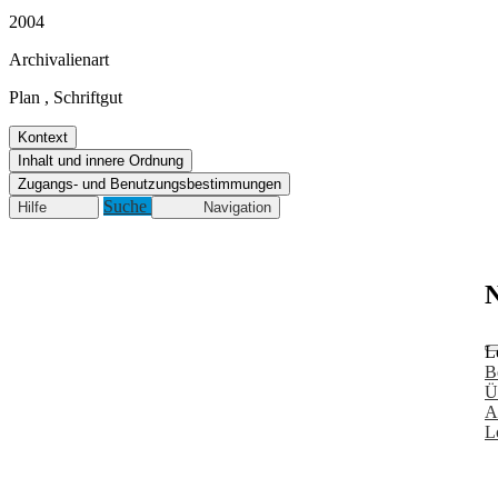
2004
Archivalienart
Plan
,
Schriftgut
Kontext
Inhalt und innere Ordnung
Zugangs- und Benutzungsbestimmungen
Suche
Hilfe
Navigation
N
L
B
Ü
A
L