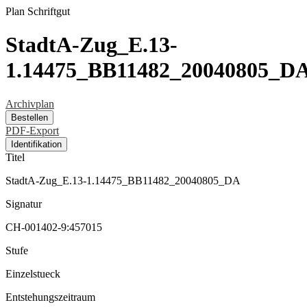
Plan
Schriftgut
StadtA-Zug_E.13-
1.14475_BB11482_20040805_D
Archivplan
Bestellen
PDF-Export
Identifikation
Titel
StadtA-Zug_E.13-1.14475_BB11482_20040805_DA
Signatur
CH-001402-9:457015
Stufe
Einzelstueck
Entstehungszeitraum