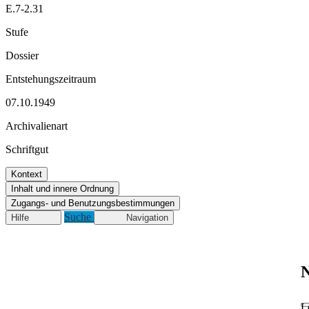
E.7-2.31
Stufe
Dossier
Entstehungszeitraum
07.10.1949
Archivalienart
Schriftgut
Kontext
Inhalt und innere Ordnung
Zugangs- und Benutzungsbestimmungen
Suche
Hilfe
Navigation
N
L