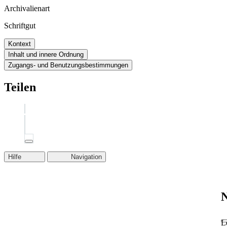
Archivalienart
Schriftgut
Kontext
Inhalt und innere Ordnung
Zugangs- und Benutzungsbestimmungen
Teilen
Hilfe
Navigation
N
L