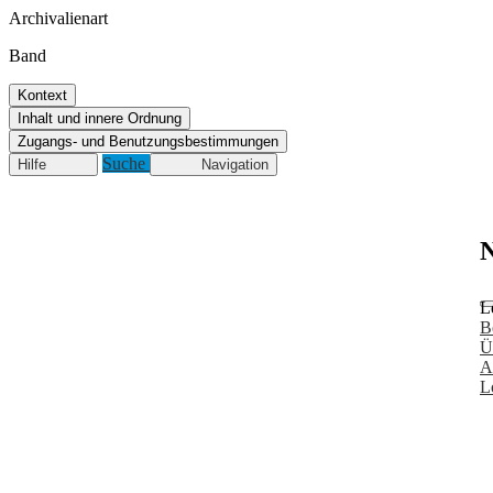
Archivalienart
Band
Kontext
Inhalt und innere Ordnung
Zugangs- und Benutzungsbestimmungen
Suche
Hilfe
Navigation
N
L
B
Ü
A
L