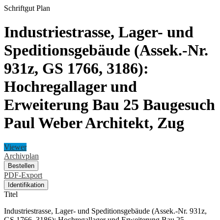
Schriftgut
Plan
Industriestrasse, Lager- und
Speditionsgebäude (Assek.-Nr.
931z, GS 1766, 3186):
Hochregallager und
Erweiterung Bau 25 Baugesuch
Paul Weber Architekt, Zug
Viewer
Archivplan
Bestellen
PDF-Export
Identifikation
Titel
Industriestrasse, Lager- und Speditionsgebäude (Assek.-Nr. 931z,
GS 1766, 3186): Hochregallager und Erweiterung Bau 25