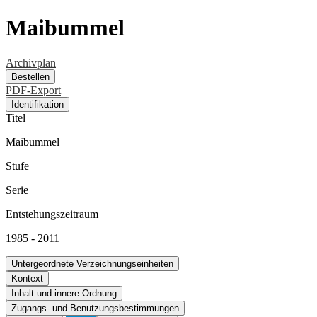
Maibummel
Archivplan
Bestellen
PDF-Export
Identifikation
Titel
Maibummel
Stufe
Serie
Entstehungszeitraum
1985 - 2011
Untergeordnete Verzeichnungseinheiten
Kontext
Inhalt und innere Ordnung
Zugangs- und Benutzungsbestimmungen