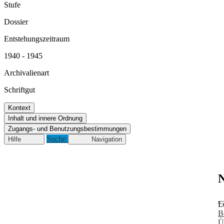
Stufe
Dossier
Entstehungszeitraum
1940 - 1945
Archivalienart
Schriftgut
Kontext
Inhalt und innere Ordnung
Zugangs- und Benutzungsbestimmungen
Suche
Hilfe
Navigation
N
L
B
Ü