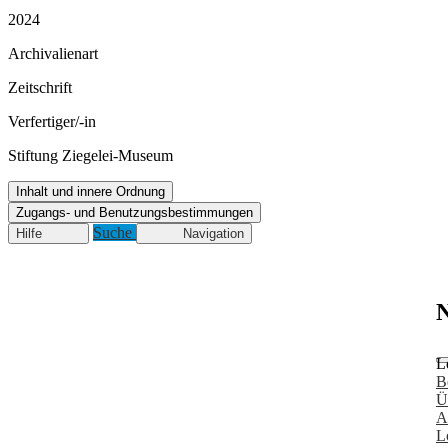
2024
Archivalienart
Zeitschrift
Verfertiger/-in
Stiftung Ziegelei-Museum
Inhalt und innere Ordnung
Zugangs- und Benutzungsbestimmungen
Suche
Hilfe
Navigation
N
L
B
Ü
A
L