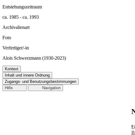
Entstehungszeitraum
ca. 1985 - ca. 1993
Archivalienart
Foto
Verfertiger/-in
Alois Schwerzmann (1930-2023)
Kontext
Inhalt und innere Ordnung
Zugangs- und Benutzungsbestimmungen
Hilfe
Navigation
N
L
B