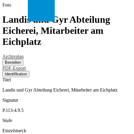
Foto
Landis und Gyr Abteilung
Eicherei, Mitarbeiter am
Eichplatz
Archivplan
Bestellen
PDF-Export
Identifikation
Titel
Landis und Gyr Abteilung Eicherei, Mitarbeiter am Eichplatz
Signatur
P.113-4.9.5
Stufe
Einzelstueck