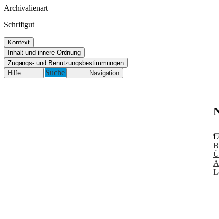
Archivalienart
Schriftgut
Kontext
Inhalt und innere Ordnung
Zugangs- und Benutzungsbestimmungen
Suche
Hilfe
Navigation
N
L
B
Ü
A
L