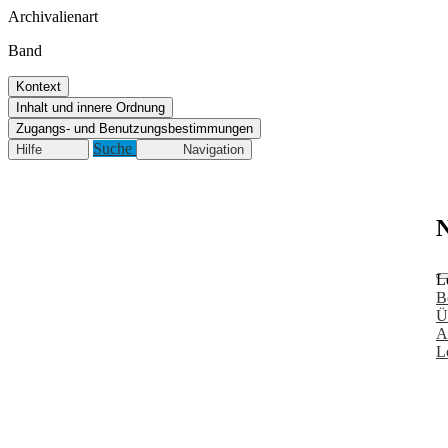
Archivalienart
Band
Kontext
Inhalt und innere Ordnung
Zugangs- und Benutzungsbestimmungen
Suche
Hilfe
Navigation
N
L
B
Ü
A
L