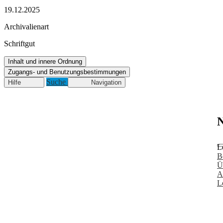
19.12.2025
Archivalienart
Schriftgut
Inhalt und innere Ordnung
Zugangs- und Benutzungsbestimmungen
Suche
Hilfe
Navigation
N
L
B
Ü
A
L