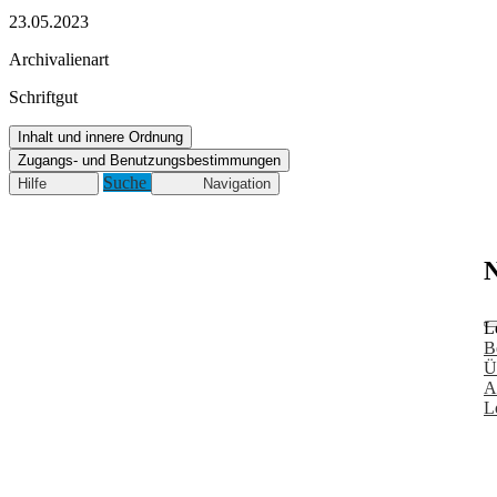
23.05.2023
Archivalienart
Schriftgut
Inhalt und innere Ordnung
Zugangs- und Benutzungsbestimmungen
Suche
Hilfe
Navigation
N
L
B
Ü
A
L