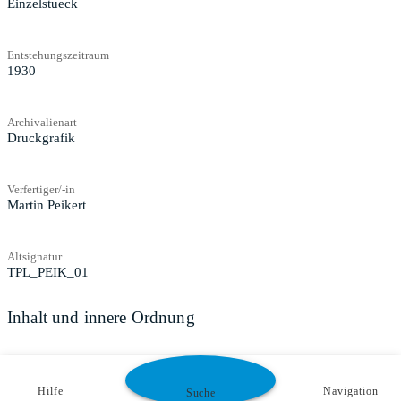
Einzelstueck
Entstehungszeitraum
1930
Archivalienart
Druckgrafik
Verfertiger/-in
Martin Peikert
Altsignatur
TPL_PEIK_01
Inhalt und innere Ordnung
Zugangs- und Benutzungsbestimmungen
Hilfe
Navigation
Suche