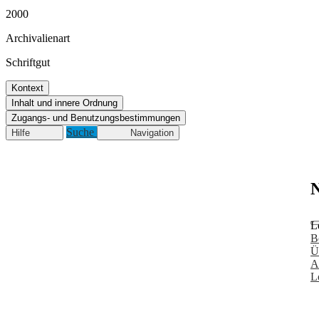
2000
Archivalienart
Schriftgut
Kontext
Inhalt und innere Ordnung
Zugangs- und Benutzungsbestimmungen
Suche
Hilfe
Navigation
N
L
B
Ü
A
L