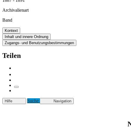
1887 - 1891
Archivalienart
Band
Kontext
Inhalt und innere Ordnung
Zugangs- und Benutzungsbestimmungen
Teilen
Suche
Hilfe
Navigation
N