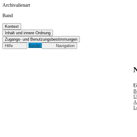
Archivalienart
Band
Kontext
Inhalt und innere Ordnung
Zugangs- und Benutzungsbestimmungen
Suche
Hilfe
Navigation
N
L
B
Ü
A
L