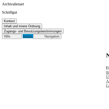
Archivalienart
Schriftgut
Kontext
Inhalt und innere Ordnung
Zugangs- und Benutzungsbestimmungen
Suche
Hilfe
Navigation
N
L
B
Ü
A
L