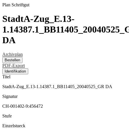
Plan
Schriftgut
StadtA-Zug_E.13-
1.14387.1_BB11405_20040525_
DA
Archivplan
Bestellen
PDF-Export
Identifikation
Titel
StadtA-Zug_E.13-1.14387.1_BB11405_20040525_GR DA
Signatur
CH-001402-9:456472
Stufe
Einzelstueck