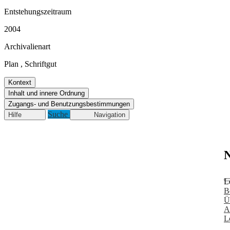
Entstehungszeitraum
2004
Archivalienart
Plan
,
Schriftgut
Kontext
Inhalt und innere Ordnung
Zugangs- und Benutzungsbestimmungen
Suche
Hilfe
Navigation
N
L
B
Ü
A
L