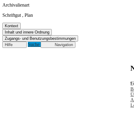
Archivalienart
Schriftgut
,
Plan
Kontext
Inhalt und innere Ordnung
Zugangs- und Benutzungsbestimmungen
Suche
Hilfe
Navigation
N
L
B
Ü
A
L