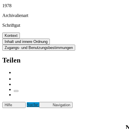
1978
Archivalienart
Schriftgut
Kontext
Inhalt und innere Ordnung
Zugangs- und Benutzungsbestimmungen
Teilen
Suche
Hilfe
Navigation
N