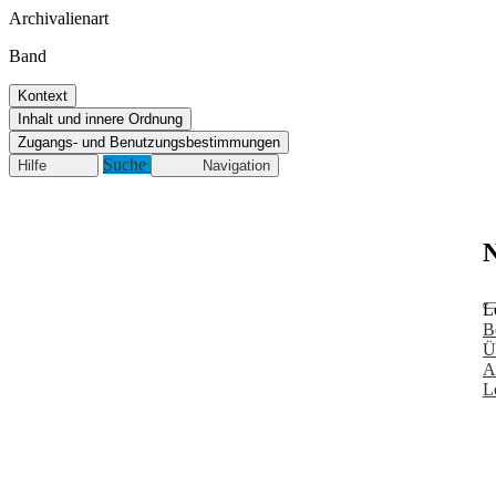
Archivalienart
Band
Kontext
Inhalt und innere Ordnung
Zugangs- und Benutzungsbestimmungen
Suche
Hilfe
Navigation
N
L
B
Ü
A
L