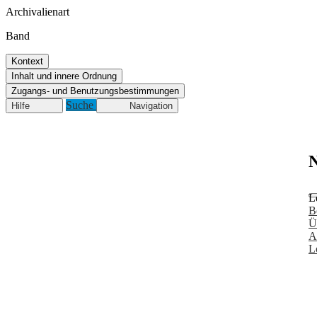
Archivalienart
Band
Kontext
Inhalt und innere Ordnung
Zugangs- und Benutzungsbestimmungen
Suche
Hilfe
Navigation
N
L
B
Ü
A
L