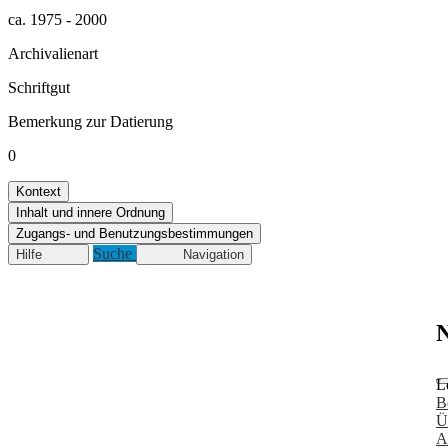
ca. 1975 - 2000
Archivalienart
Schriftgut
Bemerkung zur Datierung
0
Kontext
Inhalt und innere Ordnung
Zugangs- und Benutzungsbestimmungen
Suche
Hilfe
Navigation
N
L
B
Ü
A