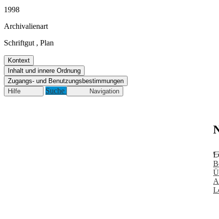
1998
Archivalienart
Schriftgut
,
Plan
Kontext
Inhalt und innere Ordnung
Zugangs- und Benutzungsbestimmungen
Suche
Hilfe
Navigation
N
L
B
Ü
A
L