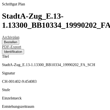
Schriftgut
Plan
StadtA-Zug_E.13-
1.13300_BB10334_19990202_
Archivplan
Bestellen
PDF-Export
Identifikation
Titel
StadtA-Zug_E.13-1.13300_BB10334_19990202_FA_SCH
Signatur
CH-001402-9:454083
Stufe
Einzelstueck
Entstehungszeitraum