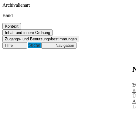
Archivalienart
Band
Kontext
Inhalt und innere Ordnung
Zugangs- und Benutzungsbestimmungen
Suche
Hilfe
Navigation
N
L
B
Ü
A
L