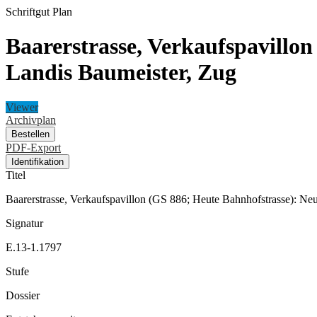
Schriftgut
Plan
Baarerstrasse, Verkaufspavillo
Landis Baumeister, Zug
Viewer
Archivplan
Bestellen
PDF-Export
Identifikation
Titel
Baarerstrasse, Verkaufspavillon (GS 886; Heute Bahnhofstrasse): N
Signatur
E.13-1.1797
Stufe
Dossier