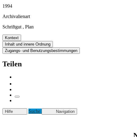
1994
Archivalienart
Schriftgut
,
Plan
Kontext
Inhalt und innere Ordnung
Zugangs- und Benutzungsbestimmungen
Teilen
Suche
Hilfe
Navigation
N