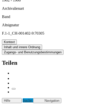
1902 - 1906
Archivalienart
Band
Altsignatur
F.1-1_CH-001402-9:70305
Kontext
Inhalt und innere Ordnung
Zugangs- und Benutzungsbestimmungen
Teilen
Suche
Hilfe
Navigation