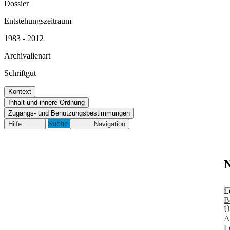
Dossier
Entstehungszeitraum
1983 - 2012
Archivalienart
Schriftgut
Kontext
Inhalt und innere Ordnung
Zugangs- und Benutzungsbestimmungen
Suche
Hilfe
Navigation
N
L
B
Ü
A
L