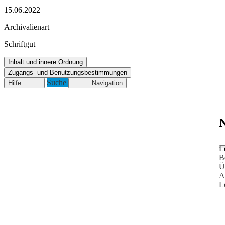
15.06.2022
Archivalienart
Schriftgut
Inhalt und innere Ordnung
Zugangs- und Benutzungsbestimmungen
Suche
Hilfe
Navigation
N
L
B
Ü
A
L