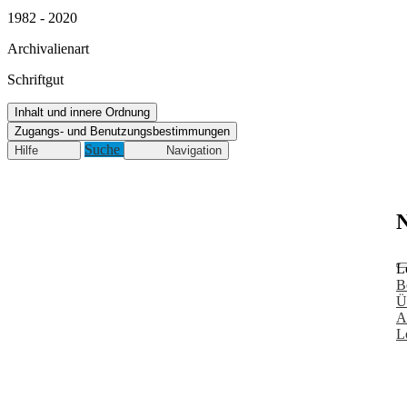
1982 - 2020
Archivalienart
Schriftgut
Inhalt und innere Ordnung
Zugangs- und Benutzungsbestimmungen
Suche
Hilfe
Navigation
N
L
B
Ü
A
L