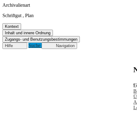
Archivalienart
Schriftgut
,
Plan
Kontext
Inhalt und innere Ordnung
Zugangs- und Benutzungsbestimmungen
Suche
Hilfe
Navigation
N
L
B
Ü
A
L